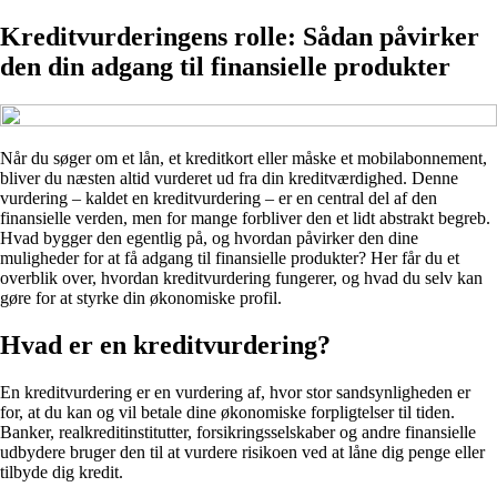
Kreditvurderingens rolle: Sådan påvirker
den din adgang til finansielle produkter
Når du søger om et lån, et kreditkort eller måske et mobilabonnement,
bliver du næsten altid vurderet ud fra din kreditværdighed. Denne
vurdering – kaldet en kreditvurdering – er en central del af den
finansielle verden, men for mange forbliver den et lidt abstrakt begreb.
Hvad bygger den egentlig på, og hvordan påvirker den dine
muligheder for at få adgang til finansielle produkter? Her får du et
overblik over, hvordan kreditvurdering fungerer, og hvad du selv kan
gøre for at styrke din økonomiske profil.
Hvad er en kreditvurdering?
En kreditvurdering er en vurdering af, hvor stor sandsynligheden er
for, at du kan og vil betale dine økonomiske forpligtelser til tiden.
Banker, realkreditinstitutter, forsikringsselskaber og andre finansielle
udbydere bruger den til at vurdere risikoen ved at låne dig penge eller
tilbyde dig kredit.