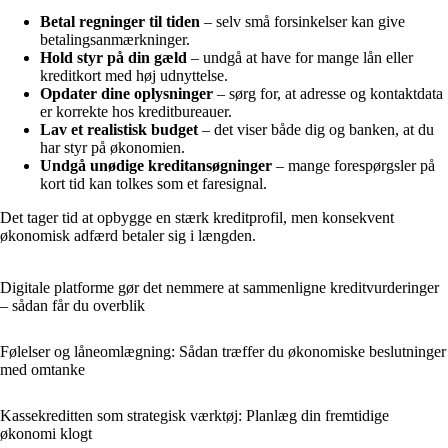
Betal regninger til tiden
– selv små forsinkelser kan give
betalingsanmærkninger.
Hold styr på din gæld
– undgå at have for mange lån eller
kreditkort med høj udnyttelse.
Opdater dine oplysninger
– sørg for, at adresse og kontaktdata
er korrekte hos kreditbureauer.
Lav et realistisk budget
– det viser både dig og banken, at du
har styr på økonomien.
Undgå unødige kreditansøgninger
– mange forespørgsler på
kort tid kan tolkes som et faresignal.
Det tager tid at opbygge en stærk kreditprofil, men konsekvent
økonomisk adfærd betaler sig i længden.
Digitale platforme gør det nemmere at sammenligne kreditvurderinger
– sådan får du overblik
Følelser og låneomlægning: Sådan træffer du økonomiske beslutninger
med omtanke
Kassekreditten som strategisk værktøj: Planlæg din fremtidige
økonomi klogt