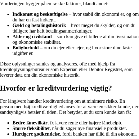
Vurderingen bygger på en række faktorer, blandt andet:
Indkomst og beskæftigelse
– hvor stabil din økonomi er, og om
du har en fast indtægt.
Gæld og betalingshistorik
– hvor meget du skylder, og om du
tidligere har haft betalingsanmærkninger.
Alder og civilstand
– som kan give et billede af din livssituation
og økonomiske stabilitet.
Boligforhold
– om du ejer eller lejer, og hvor store dine faste
udgifter er.
Disse oplysninger samles og analyseres, ofte med hjælp fra
kreditoplysningsbureauer som Experian eller Debitor Registret, som
leverer data om din økonomiske historik.
Hvorfor er kreditvurdering vigtig?
For långivere handler kreditvurdering om at minimere risiko. En
person med høj kreditværdighed anses for at være en sikker kunde, der
sandsynligvis betaler til tiden. Det betyder, at du som kunde kan få:
Bedre lånevilkår
, fx lavere rente eller højere lånebeløb.
Større fleksibilitet
, når du søger nye finansielle produkter.
Hurtigere godkendelse
, fordi banken har tillid til din økonomi.