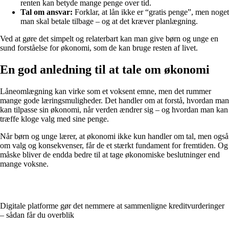
renten kan betyde mange penge over tid.
Tal om ansvar:
Forklar, at lån ikke er “gratis penge”, men noget
man skal betale tilbage – og at det kræver planlægning.
Ved at gøre det simpelt og relaterbart kan man give børn og unge en
sund forståelse for økonomi, som de kan bruge resten af livet.
En god anledning til at tale om økonomi
Låneomlægning kan virke som et voksent emne, men det rummer
mange gode læringsmuligheder. Det handler om at forstå, hvordan man
kan tilpasse sin økonomi, når verden ændrer sig – og hvordan man kan
træffe kloge valg med sine penge.
Når børn og unge lærer, at økonomi ikke kun handler om tal, men også
om valg og konsekvenser, får de et stærkt fundament for fremtiden. Og
måske bliver de endda bedre til at tage økonomiske beslutninger end
mange voksne.
Digitale platforme gør det nemmere at sammenligne kreditvurderinger
– sådan får du overblik