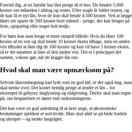
Forestil dig, at en familie har lånt penge til et hus. De betaler 5.000
kroner om måneden i afdrag og renter. Efter nogle år falder renten, og
de kan få et nyt lån, hvor de kun skal betale 4.500 kroner. Ved at lægge
lånet om sparer de 500 kroner hver måned – penge, der kan bruges på
ferie, opsparing eller noget helt tredje.
For børn kan man bruge et mere simpelt billede: Hvis du låner 100
kroner af en ven og skal betale 10 kroner ekstra tilbage, men en anden
ven tilbyder at låne dig de 100 kroner og kun vil have 5 kroner ekstra,
så er det smartere at låne af den anden ven. Det er i princippet det
samme, voksne gør, når de lægger lån om.
Hvad skal man være opmærksom på?
Selvom låneomlægning kan lyde som en god idé, er der også ting, man
skal tænke over. Det koster nemlig penge at ændre et lån – for
eksempel til gebyrer, tinglysning og rådgivning. Derfor skal man regne
på, om besparelsen er større end omkostningerne.
Det kan være en god anledning til at lære unge, at økonomiske
beslutninger sjældent er sort-hvide. Man skal altid se på både fordele
og ulemper – og tænke langsigtet.