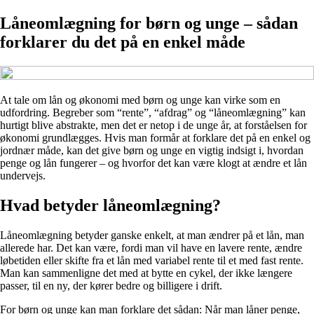
Låneomlægning for børn og unge – sådan
forklarer du det på en enkel måde
At tale om lån og økonomi med børn og unge kan virke som en
udfordring. Begreber som “rente”, “afdrag” og “låneomlægning” kan
hurtigt blive abstrakte, men det er netop i de unge år, at forståelsen for
økonomi grundlægges. Hvis man formår at forklare det på en enkel og
jordnær måde, kan det give børn og unge en vigtig indsigt i, hvordan
penge og lån fungerer – og hvorfor det kan være klogt at ændre et lån
undervejs.
Hvad betyder låneomlægning?
Låneomlægning betyder ganske enkelt, at man ændrer på et lån, man
allerede har. Det kan være, fordi man vil have en lavere rente, ændre
løbetiden eller skifte fra et lån med variabel rente til et med fast rente.
Man kan sammenligne det med at bytte en cykel, der ikke længere
passer, til en ny, der kører bedre og billigere i drift.
For børn og unge kan man forklare det sådan: Når man låner penge,