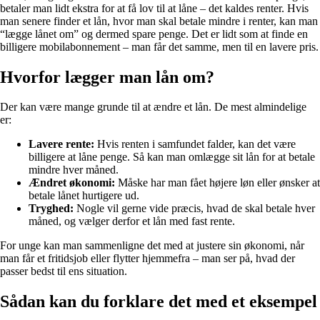
betaler man lidt ekstra for at få lov til at låne – det kaldes renter. Hvis
man senere finder et lån, hvor man skal betale mindre i renter, kan man
“lægge lånet om” og dermed spare penge. Det er lidt som at finde en
billigere mobilabonnement – man får det samme, men til en lavere pris.
Hvorfor lægger man lån om?
Der kan være mange grunde til at ændre et lån. De mest almindelige
er:
Lavere rente:
Hvis renten i samfundet falder, kan det være
billigere at låne penge. Så kan man omlægge sit lån for at betale
mindre hver måned.
Ændret økonomi:
Måske har man fået højere løn eller ønsker at
betale lånet hurtigere ud.
Tryghed:
Nogle vil gerne vide præcis, hvad de skal betale hver
måned, og vælger derfor et lån med fast rente.
For unge kan man sammenligne det med at justere sin økonomi, når
man får et fritidsjob eller flytter hjemmefra – man ser på, hvad der
passer bedst til ens situation.
Sådan kan du forklare det med et eksempel