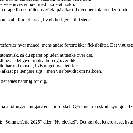
erveje investeringer med moderat risiko.
 drage fordel af tidens effekt på afkast, fx gennem aktier eller fonde.
mpulskøb, fordi du ved, hvad du siger ja til i stedet.
førsler hver måned, mens andre foretrækker fleksibilitet. Det vigtigste er
automatisk, så du sparer op uden at tænke over det.
lines – det giver motivation og overblik.
tid har ro i maven, hvis noget uventet sker.
e afkast på længere sigt – men vær bevidst om risikoen.
er føles naturlig for dig.
ændringer kan gøre en stor forskel. Gør dine fremskridt synlige – fx me
“Sommerferie 2025” eller “Ny elcykel”. Det gør det lettere at se, hvad