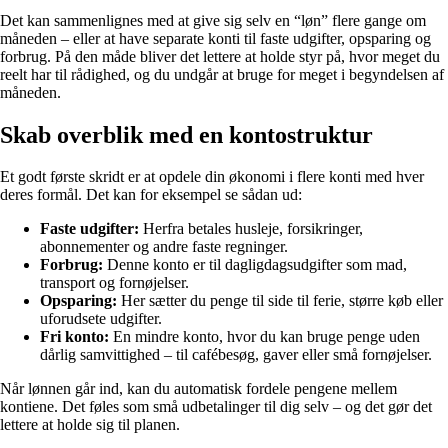
Det kan sammenlignes med at give sig selv en “løn” flere gange om
måneden – eller at have separate konti til faste udgifter, opsparing og
forbrug. På den måde bliver det lettere at holde styr på, hvor meget du
reelt har til rådighed, og du undgår at bruge for meget i begyndelsen af
måneden.
Skab overblik med en kontostruktur
Et godt første skridt er at opdele din økonomi i flere konti med hver
deres formål. Det kan for eksempel se sådan ud:
Faste udgifter:
Herfra betales husleje, forsikringer,
abonnementer og andre faste regninger.
Forbrug:
Denne konto er til dagligdagsudgifter som mad,
transport og fornøjelser.
Opsparing:
Her sætter du penge til side til ferie, større køb eller
uforudsete udgifter.
Fri konto:
En mindre konto, hvor du kan bruge penge uden
dårlig samvittighed – til cafébesøg, gaver eller små fornøjelser.
Når lønnen går ind, kan du automatisk fordele pengene mellem
kontiene. Det føles som små udbetalinger til dig selv – og det gør det
lettere at holde sig til planen.