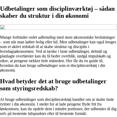
Udbetalinger som disciplinværktøj – sådan
skaber du struktur i din økonomi
Mange forbinder ordet
udbetaling
med store økonomiske beslutninger
– som når man køber bolig eller bil. Men udbetalinger kan også bruges
som et aktivt redskab til at skabe struktur og disciplin i
hverdagsøkonomien. Ved at tænke i faste udbetalinger, delmål og
planlagte overførsler kan du få bedre overblik, undgå impulskøb og
sikre, at pengene rækker hele måneden. Her får du en guide til,
hvordan du kan bruge udbetalinger som et disciplinværktøj i din
økonomi.
Hvad betyder det at bruge udbetalinger
som styringsredskab?
At bruge udbetalinger som disciplinværktøj handler om at skabe faste
rytmer i din økonomi. I stedet for at lade pengene flyde frit fra
lønkontoen, kan du opdele dem i mindre portioner, der udbetales til dig
selv på bestemte tidspunkter eller til bestemte formål.