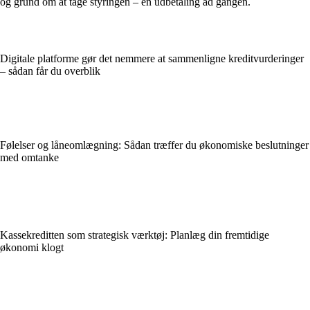
og grund om at tage styringen – én udbetaling ad gangen.
Digitale platforme gør det nemmere at sammenligne kreditvurderinger
– sådan får du overblik
Følelser og låneomlægning: Sådan træffer du økonomiske beslutninger
med omtanke
Kassekreditten som strategisk værktøj: Planlæg din fremtidige
økonomi klogt