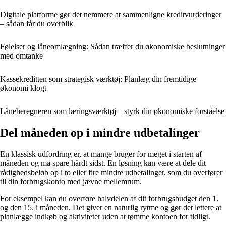
Digitale platforme gør det nemmere at sammenligne kreditvurderinger
– sådan får du overblik
Følelser og låneomlægning: Sådan træffer du økonomiske beslutninger
med omtanke
Kassekreditten som strategisk værktøj: Planlæg din fremtidige
økonomi klogt
Låneberegneren som læringsværktøj – styrk din økonomiske forståelse
Del måneden op i mindre udbetalinger
En klassisk udfordring er, at mange bruger for meget i starten af
måneden og må spare hårdt sidst. En løsning kan være at dele dit
rådighedsbeløb op i to eller fire mindre udbetalinger, som du overfører
til din forbrugskonto med jævne mellemrum.
For eksempel kan du overføre halvdelen af dit forbrugsbudget den 1.
og den 15. i måneden. Det giver en naturlig rytme og gør det lettere at
planlægge indkøb og aktiviteter uden at tømme kontoen for tidligt.