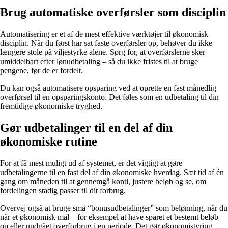
Brug automatiske overførsler som disciplin
Automatisering er et af de mest effektive værktøjer til økonomisk
disciplin. Når du først har sat faste overførsler op, behøver du ikke
længere stole på viljestyrke alene. Sørg for, at overførslerne sker
umiddelbart efter lønudbetaling – så du ikke fristes til at bruge
pengene, før de er fordelt.
Du kan også automatisere opsparing ved at oprette en fast månedlig
overførsel til en opsparingskonto. Det føles som en udbetaling til din
fremtidige økonomiske tryghed.
Gør udbetalinger til en del af din
økonomiske rutine
For at få mest muligt ud af systemet, er det vigtigt at gøre
udbetalingerne til en fast del af din økonomiske hverdag. Sæt tid af én
gang om måneden til at gennemgå konti, justere beløb og se, om
fordelingen stadig passer til dit forbrug.
Overvej også at bruge små “bonusudbetalinger” som belønning, når du
når et økonomisk mål – for eksempel at have sparet et bestemt beløb
op eller undgået overforbrug i en periode. Det gør økonomistyring