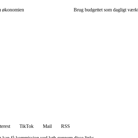
om økonomien
Brug budgettet som dagligt værkt
terest
TikTok
Mail
RSS
, og kan få kommission ved køb gennem disse links.