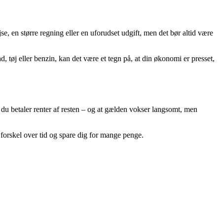
se, en større regning eller en uforudset udgift, men det bør altid være
, tøj eller benzin, kan det være et tegn på, at din økonomi er presset,
 du betaler renter af resten – og at gælden vokser langsomt, men
 forskel over tid og spare dig for mange penge.