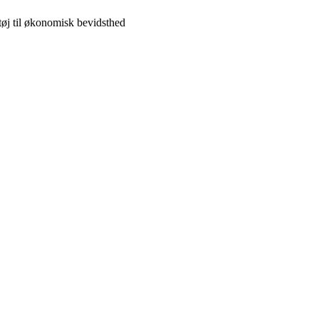
øj til økonomisk bevidsthed