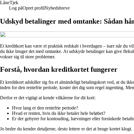
LåneTjek
Log på
Opret profil
Nyhedsbreve
Udskyd betalinger med omtanke: Sådan hånd
Et kreditkort kan være et praktisk redskab i hverdagen – især når du vil
du ikke bruger det med omtanke. At udskyde betalinger kan give fleksibi
vokser sig til store problemer.
Forstå, hvordan kreditkortet fungerer
Et kreditkort adskiller sig fra et almindeligt betalingskort ved, at du i
inden for den rentefrie periode, koster det dig som regel ingenting. Me
Derfor er det vigtigt at kende vilkårene for dit kort:
Hvor lang er den rentefrie periode?
Hvad er renten, hvis du ikke betaler hele beløbet?
Er der gebyrer for kontoudtog, hævninger eller forsinkede betali
Jo bedre du kender detaljerne, desto lettere er det at bruge kortet klogt.