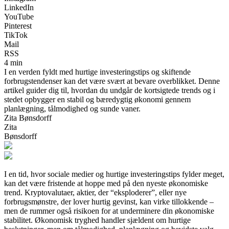
LinkedIn
YouTube
Pinterest
TikTok
Mail
RSS
4 min
I en verden fyldt med hurtige investeringstips og skiftende
forbrugstendenser kan det være svært at bevare overblikket. Denne
artikel guider dig til, hvordan du undgår de kortsigtede trends og i
stedet opbygger en stabil og bæredygtig økonomi gennem
planlægning, tålmodighed og sunde vaner.
Zita Bønsdorff
Zita
Bønsdorff
I en tid, hvor sociale medier og hurtige investeringstips fylder meget,
kan det være fristende at hoppe med på den nyeste økonomiske
trend. Kryptovalutaer, aktier, der “eksploderer”, eller nye
forbrugsmønstre, der lover hurtig gevinst, kan virke tillokkende –
men de rummer også risikoen for at underminere din økonomiske
stabilitet. Økonomisk tryghed handler sjældent om hurtige