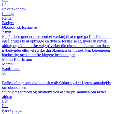
Lån
Privatøkonomi
Læring
Renter
Budget
Økonomisk forståelse
2 min
En låneberegner er mere end et værktøj til at regne på lån. Den kan
også bruges til at opbygge en dybere forståelse af, hvordan renter,
afdrag og økonomiske valg påvirker din økonomi. Uanset om du er
nybegynder eller vil styrke din økonomiske indsigt, kan beregneren
hjælpe dig med at træffe klogere beslutninger.
Martin Kauffmann
Martin
Kauffmann
Fælles afdrag som økonomisk mål: Sådan styrker I jeres samarbejde
om økonomien
Styrk jeres forhold og økonomi ved at arbejde sammen om fælles
afdrag
Lån
Lån
Parøkonomi