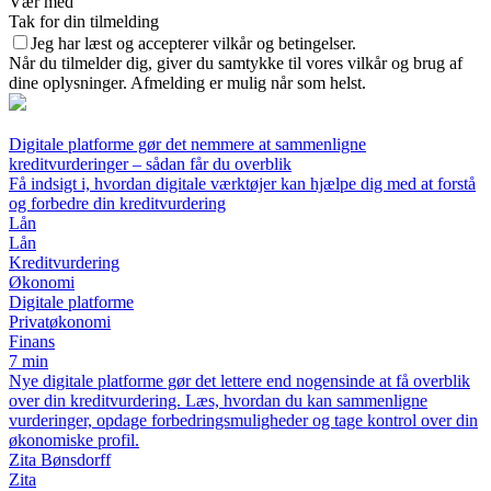
Vær med
Tak for din tilmelding
Jeg har læst og accepterer vilkår og betingelser.
Når du tilmelder dig, giver du samtykke til vores vilkår og brug af
dine oplysninger. Afmelding er mulig når som helst.
Digitale platforme gør det nemmere at sammenligne
kreditvurderinger – sådan får du overblik
Få indsigt i, hvordan digitale værktøjer kan hjælpe dig med at forstå
og forbedre din kreditvurdering
Lån
Lån
Kreditvurdering
Økonomi
Digitale platforme
Privatøkonomi
Finans
7 min
Nye digitale platforme gør det lettere end nogensinde at få overblik
over din kreditvurdering. Læs, hvordan du kan sammenligne
vurderinger, opdage forbedringsmuligheder og tage kontrol over din
økonomiske profil.
Zita Bønsdorff
Zita