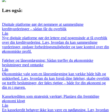
Læs også:
Digitale platforme gør det nemmere at sammenligne
kreditvurderinger – sådan får du overblik
Lån
Nye digitale platforme gør det lettere end nogensinde at få overblik
over din kreditvurdering. Læs, hvordan du kan sammenligne
vurderinger, opdage forbedringsmuligheder og tage kontrol over din
økonomiske profil.
Følelser og låneomlægning: Sådan træffer du økonomiske
beslutninger med omtanke
Lån
Økonomiske valg som en låneomlægning kan vække både håb og
usikkerhed. Læs, hvordan du kan forstå dine følelser, skabe overblik
og træffe beslutninger, der føles rigtige – både for din økonomi og
din ro i maven.
Kassekreditten som strategisk værktøj: Planlæg din fremtidige
økonomi klogt
Lån
En kassekredit behøver ikke kun være en nødløsning. Lær, hvordan