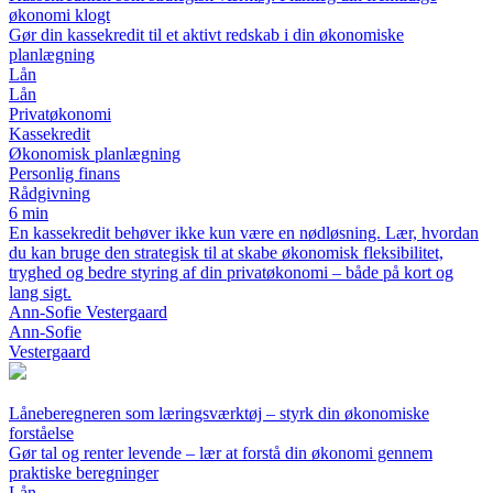
økonomi klogt
Gør din kassekredit til et aktivt redskab i din økonomiske
planlægning
Lån
Lån
Privatøkonomi
Kassekredit
Økonomisk planlægning
Personlig finans
Rådgivning
6 min
En kassekredit behøver ikke kun være en nødløsning. Lær, hvordan
du kan bruge den strategisk til at skabe økonomisk fleksibilitet,
tryghed og bedre styring af din privatøkonomi – både på kort og
lang sigt.
Ann-Sofie Vestergaard
Ann-Sofie
Vestergaard
Låneberegneren som læringsværktøj – styrk din økonomiske
forståelse
Gør tal og renter levende – lær at forstå din økonomi gennem
praktiske beregninger
Lån