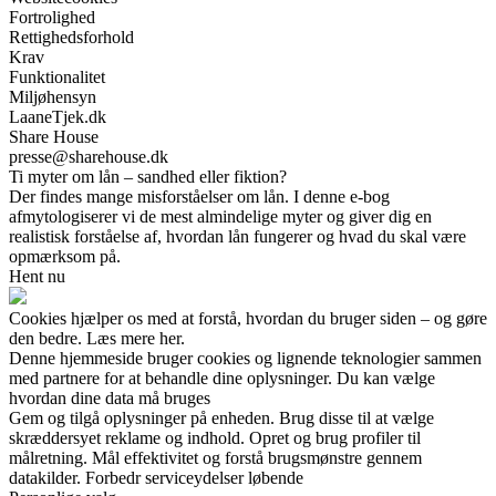
Fortrolighed
Rettighedsforhold
Krav
Funktionalitet
Miljøhensyn
LaaneTjek.dk
Share House
presse@sharehouse.dk
Ti myter om lån – sandhed eller fiktion?
Der findes mange misforståelser om lån. I denne e-bog
afmytologiserer vi de mest almindelige myter og giver dig en
realistisk forståelse af, hvordan lån fungerer og hvad du skal være
opmærksom på.
Hent nu
Cookies hjælper os med at forstå, hvordan du bruger siden – og gøre
den bedre. Læs mere her.
Denne hjemmeside bruger cookies og lignende teknologier sammen
med partnere for at behandle dine oplysninger. Du kan vælge
hvordan dine data må bruges
Gem og tilgå oplysninger på enheden. Brug disse til at vælge
skræddersyet reklame og indhold. Opret og brug profiler til
målretning. Mål effektivitet og forstå brugsmønstre gennem
datakilder. Forbedr serviceydelser løbende