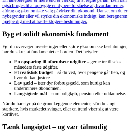
En låneberegner er mere end et værktøj til at regne på lån. Den kan
også bruges til at opbygge en dybere forståelse af, hvordan renter,
afdrag og økonomiske valg påvirker din økonomi. Uanset om du er
nybegynder eller vil styrke din økonomiske indsigt, kan beregneren
hjælpe dig med at træffe klogere beslutninger.
Byg et solidt økonomisk fundament
Før du overvejer investeringer eller større økonomiske beslutninger,
bør du sikre, at fundamentet er i orden. Det betyder:
En opsparing til uforudsete udgifter
– gerne tre til seks
måneders faste udgifter.
Et realistisk budget
– så du ved, hvor pengene går hen, og
hvor du kan justere.
Lav gæld
– især dyr forbrugsgæld, som hurtigt kan
underminere økonomien.
Langsigtede mål
– som boligkøb, pension eller uddannelse.
Når du har styr på de grundlæggende elementer, står du langt
stærkere, hvis markedet svinger, eller en trend viser sig at være
kortlivet.
Tænk langsigtet – og vær tålmodig