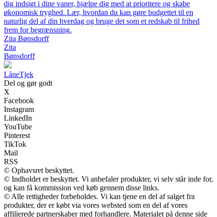
dig indsigt i dine vaner, hjælpe dig med at prioritere og skabe
økonomisk tryghed. Lær, hvordan du kan gøre budgettet til en
naturlig del af din hverdag og bruge det som et redskab til frihed
frem for begrænsning.
Zita Bønsdorff
Zita
Bønsdorff
LåneTjek
Del og gør godt
X
Facebook
Instagram
LinkedIn
YouTube
Pinterest
TikTok
Mail
RSS
© Ophavsret beskyttet.
© Indholdet er beskyttet. Vi anbefaler produkter, vi selv står inde for,
og kan få kommission ved køb gennem disse links.
© Alle rettigheder forbeholdes. Vi kan tjene en del af salget fra
produkter, der er købt via vores websted som en del af vores
affilierede partnerskaber med forhandlere. Materialet på denne side