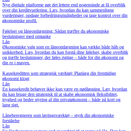
Nye digitale platforme gør det lettere end nogensinde at få overblik
over din kreditvurdering. Læs, hvordan du kan sammenligne
vurderinger, opdage forbedringsmuligheder og tage kontrol over din
økonomiske profil.
Følelser og låneomlægning: Sådan træffer du økonomiske
beslutninger med omtanke
Lån
Økonomiske valg som en låneomlægning kan vække både håb og
usikkerhed. Læs, hvordan du kan forstå dine følelser, skabe overblik
og træffe beslutninger, der føles rigtige – både for din økonomi og
din ro i maven.
Kassekreditten som strategisk værktøj: Planlæg din fremtidige
økonomi klogt
Lån
En kassekredit behøver ikke kun være en nødløsning. Lær, hvordan
du kan bruge den strategisk til at skabe økonomisk fleksibilitet,
tryghed og bedre styring af din privatøkonomi – både på kort og
lang sigt.
Låneberegneren som læringsværktøj – styrk din økonomiske
forståelse
Lån