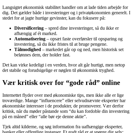
Langsigtet økonomisk stabilitet handler om at lade tiden arbejde for
dig. Det gælder både i investeringer og i privatøkonomien generelt. I
stedet for at jagte hurtige gevinster, kan du fokusere på:
Diversificering
– spred dine investeringer, så du ikke er
afhængig af ét marked.
Automatisering
– opsæt faste overførsler til opsparing og
investering, så du ikke fristes til at bruge pengene.
Tålmodighed
– markedet går op og ned, men historisk set
belønnes dem, der holder fast.
Det kan virke kedeligt i en verden, hvor alt går hurtigt, men netop
det stabile og forudsigelige er nøglen til økonomisk tryghed.
Vær kritisk over for “gode råd” online
Internettet flyder over med økonomiske tips, men ikke alle er lige
troværdige. Mange “influencere” eller selvudnævnte eksperter har
økonomiske interesser i de produkter, de promoverer. Vær derfor
kritisk, når du møder påstande som “du kan fordoble din investering
på en måned” eller “alle bør eje denne aktie”.
Tjek altid kilderne, og søg information fra uafhængige eksperter,
banker eller offentlige instanser. Et godt råd er at spørge dig selv: