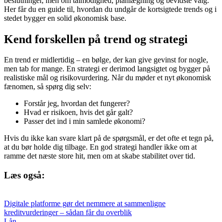
beslutninger, men om tålmodighed, planlægning og bevidste valg.
Her får du en guide til, hvordan du undgår de kortsigtede trends og i
stedet bygger en solid økonomisk base.
Kend forskellen på trend og strategi
En trend er midlertidig – en bølge, der kan give gevinst for nogle,
men tab for mange. En strategi er derimod langsigtet og bygger på
realistiske mål og risikovurdering. Når du møder et nyt økonomisk
fænomen, så spørg dig selv:
Forstår jeg, hvordan det fungerer?
Hvad er risikoen, hvis det går galt?
Passer det ind i min samlede økonomi?
Hvis du ikke kan svare klart på de spørgsmål, er det ofte et tegn på,
at du bør holde dig tilbage. En god strategi handler ikke om at
ramme det næste store hit, men om at skabe stabilitet over tid.
Læs også:
Digitale platforme gør det nemmere at sammenligne
kreditvurderinger – sådan får du overblik
Lån