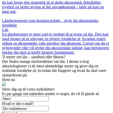
du kan bruge den strategisk til at skabe økonomisk fleksibilitet,
tryghed og bedre styring af din privatøkonomi – både på kort og
lang sigt.
Låneberegneren som læringsværktøj – styrk din økonomiske
forståelse
Lån
En låneberegner er mere end et værktøj til at regne på lån. Den kan
også bruges til at opbygge en dybere forståelse af, hvordan renter,
afdrag og økonomiske valg påvirker din økonomi. Uanset om du er
nybegynder eller vil styrke din økonomiske indsigt, kan beregneren
hjælpe dig med at træffe klogere beslutninger.
Ti myter om lån – sandhed eller fiktion?
Der findes mange misforståelser om lån. I denne e-bog
afmytologiserer vi de mest almindelige myter og giver dig en
realistisk forståelse af, hvordan lån fungerer og hvad du skal være
opmærksom på.
Hent nu
Skriv dig op til vores nyhedsbrev
Et par gange om måneden sender vi noget, du vil få glæde af.
Hvad er din e-mail?