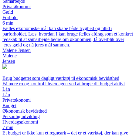
Samarbejde
Privatøkonomi
Gæld
Forhold
6 min
Fælles økonomiske mål kan skabe både tryghed og tillid i
parforholdet. Læs, hvordan I kan bruge fælles afdrag som et konkret
redskab til at samarbejde bedre om økonomien, få overblik over
jeres gæld og nå jeres mål sammen.
Malene Jensen
Malene
Jensen
Brug budgettet som dagligt værktøj til økonomisk bevidsthed
Få mere ro og kontrol i hverdagen ved at bruge dit budget aktivt
Lån
Lån
Privatøkonomi
Budget
Økonomisk bevidsthed
Personlig udvikling
Hverdagsøkonomi
7 min
Et budget er ikke kun et regneark – det er et værktøj, der kan give