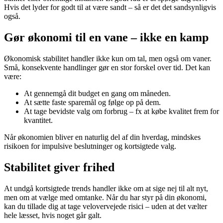
Hvis det lyder for godt til at være sandt – så er det det sandsynligvis
også.
Gør økonomi til en vane – ikke en kamp
Økonomisk stabilitet handler ikke kun om tal, men også om vaner.
Små, konsekvente handlinger gør en stor forskel over tid. Det kan
være:
At gennemgå dit budget en gang om måneden.
At sætte faste sparemål og følge op på dem.
At tage bevidste valg om forbrug – fx at købe kvalitet frem for
kvantitet.
Når økonomien bliver en naturlig del af din hverdag, mindskes
risikoen for impulsive beslutninger og kortsigtede valg.
Stabilitet giver frihed
At undgå kortsigtede trends handler ikke om at sige nej til alt nyt,
men om at vælge med omtanke. Når du har styr på din økonomi,
kan du tillade dig at tage velovervejede risici – uden at det vælter
hele læsset, hvis noget går galt.