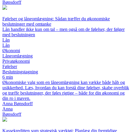
Bønsdorff
Følelser og låneomlægning: Sådan træffer du økonomiske
beslutninger med omtanke
Lån handler ikke kun om tal – men også om de følelser, der følger
med beslutningen
Lån
Lån
Økonomi
Låneomlægning
Privatøkonomi
Følelser
Beslutningstagning
6 min
Økonomiske valg som en låneomlægning kan vække både håb og
usikkerhed. Læs, hvordan du kan forstå dine følelser, skabe overblik
og træffe beslutninger, der føles rigtige – både for din økonomi og
din ro i maven.
Anna Bønsdorff
Anna
Bønsdorff
Kassekreditten som strategisk værktøj: Planlæg din fremtidige